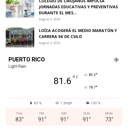
COLEGIO DE CIRUJANOS IMPULSA
JORNADAS EDUCATIVAS Y PREVENTIVAS
DURANTE EL MES...
August 5, 2026
LOÍZA ACOGERÁ EL MEDIO MARATÓN Y
CARRERA 5K DE CSILO
August 5, 2026
PUERTO RICO
Light Rain
°
85.2
°
F
81.6
°
78.7
83 %
1.3mph
100 %
THU
FRI
SAT
SUN
MON
83
°
91
°
91
°
91
°
73
°