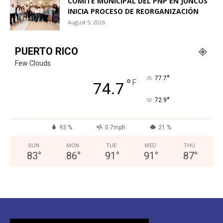
COMITÉ MUNICIPAL DEL PNP EN JUNCOS
INICIA PROCESO DE REORGANIZACIÓN
August 5, 2026
PUERTO RICO
Few Clouds
°
77.7
°
F
74.7
°
72.9
93 %
0.7mph
21 %
SUN
MON
TUE
WED
THU
83
°
86
°
91
°
91
°
87
°