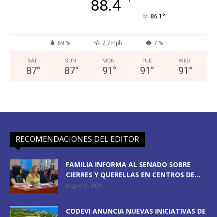
°
88.4
°
86.1
59 %
2.7mph
7 %
SAT
SUN
MON
TUE
WED
87
°
87
°
91
°
91
°
91
°
RECOMENDACIONES DEL EDITOR
FAMILIA INFORMA AL SENADO SOBRE
CIERRES Y QUERELLAS EN CENTROS DE...
August 8, 2026
CODEVI ANUNCIA NUEVAS INICIATIVAS DE