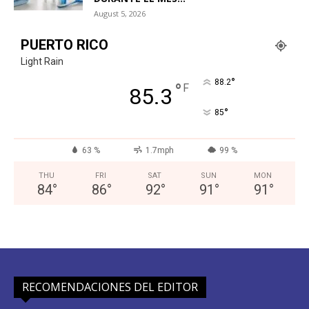
August 5, 2026
PUERTO RICO
Light Rain
°
88.2
°
F
85.3
°
85
63 %
1.7mph
99 %
THU
FRI
SAT
SUN
MON
84
°
86
°
92
°
91
°
91
°
RECOMENDACIONES DEL EDITOR