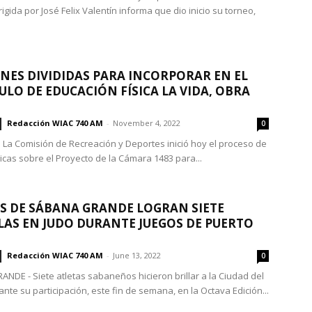
igida por José Felix Valentín informa que dio inicio su torneo,
NES DIVIDIDAS PARA INCORPORAR EN EL
ULO DE EDUCACIÓN FÍSICA LA VIDA, OBRA
Redacción WIAC 740 AM
-
November 4, 2022
0
 La Comisión de Recreación y Deportes inició hoy el proceso de
licas sobre el Proyecto de la Cámara 1483 para...
S DE SÁBANA GRANDE LOGRAN SIETE
AS EN JUDO DURANTE JUEGOS DE PUERTO
Redacción WIAC 740 AM
-
June 13, 2022
0
NDE - Siete atletas sabaneños hicieron brillar a la Ciudad del
nte su participación, este fin de semana, en la Octava Edición...