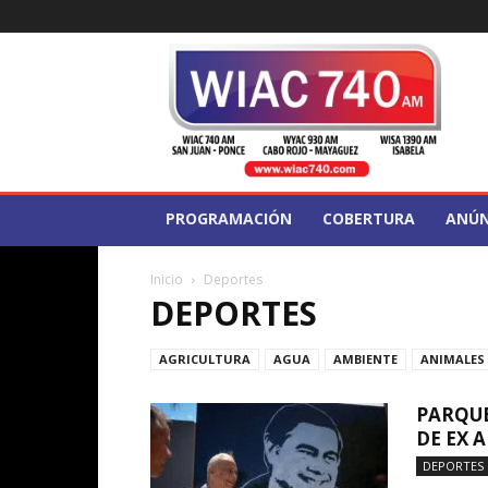
WIAC
740
PROGRAMACIÓN
COBERTURA
ANÚN
Inicio
Deportes
DEPORTES
AGRICULTURA
AGUA
AMBIENTE
ANIMALES
PARQUE
DE EX 
DEPORTES