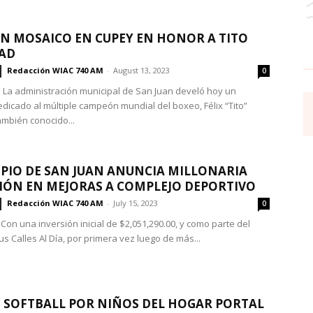
N MOSAICO EN CUPEY EN HONOR A TITO
AD
Redacción WIAC 740 AM
-
August 13, 2023
0
 La administración municipal de San Juan develó hoy un
dicado al múltiple campeón mundial del boxeo, Félix “Tito”
ambién conocido...
PIO DE SAN JUAN ANUNCIA MILLONARIA
IÓN EN MEJORAS A COMPLEJO DEPORTIVO
Redacción WIAC 740 AM
-
July 15, 2023
0
Con una inversión inicial de $2,051,290.00, y como parte del
s Calles Al Día, por primera vez luego de más...
 SOFTBALL POR NIÑOS DEL HOGAR PORTAL