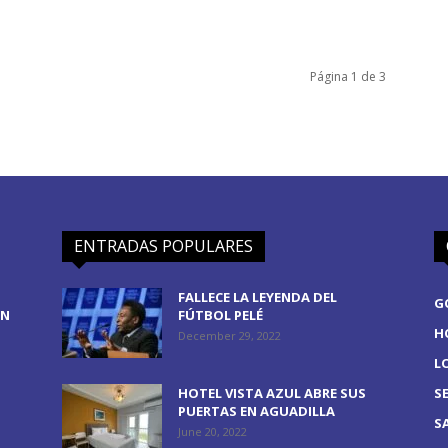
Página 1 de 3
ENTRADAS POPULARES
FALLECE LA LEYENDA DEL
G
EN
FÚTBOL PELÉ
H
December 29, 2022
L
HOTEL VISTA AZUL ABRE SUS
S
PUERTAS EN AGUADILLA
S
June 20, 2022