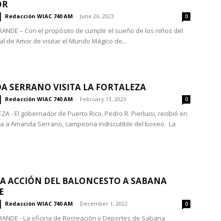
OR
Redacción WIAC 740 AM
-
June 26, 2023
0
NDE – Con el propósito de cumplir el sueño de los niños del
al de Amor de visitar el Mundo Mágico de...
 SERRANO VISITA LA FORTALEZA
Redacción WIAC 740 AM
-
February 13, 2023
0
A - El gobernador de Puerto Rico, Pedro R. Pierluisi, recibió en
za a Amanda Serrano, campeona indiscutible del boxeo. La
A ACCIÓN DEL BALONCESTO A SABANA
E
Redacción WIAC 740 AM
-
December 1, 2022
0
NDE - La oficina de Recreación y Deportes de Sabana