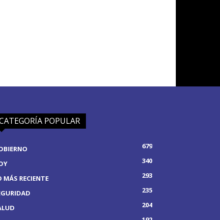
CATEGORÍA POPULAR
679
OBIERNO
340
OY
293
O MÁS RECIENTE
235
EGURIDAD
204
ALUD
192