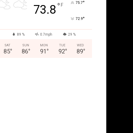
°
75.7
°
F
73.8
°
72.9
89 %
0.7mph
29 %
SAT
SUN
MON
TUE
WED
85
°
86
°
91
°
92
°
89
°