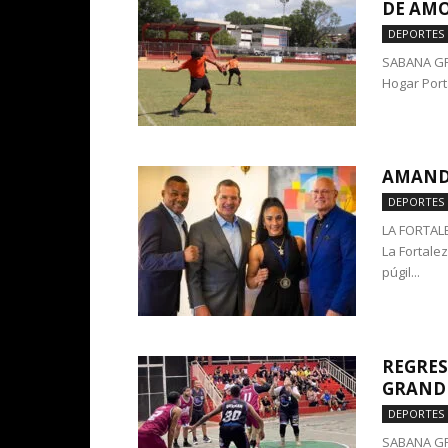
DE AM
DEPORTES
SABANA GRA
Hogar Port
AMANDA
DEPORTES
LA FORTALEZ
La Fortale
púgil...
REGRES
GRAND
DEPORTES
SABANA GRA