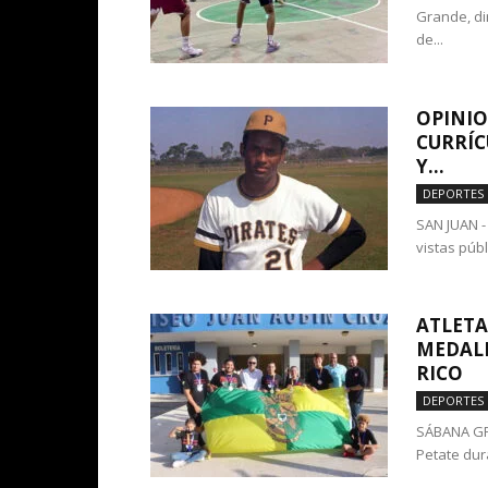
Grande, dir
de...
OPINIO
CURRÍC
Y...
DEPORTES
SAN JUAN -
vistas púb
ATLETA
MEDALL
RICO
DEPORTES
SÁBANA GRA
Petate dura