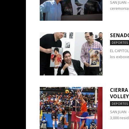
SAN JUAN –
ceremonia 
SENADO
DEPORTES
EL CAPITOL
los exboxe
CIERRA
VOLLEY
DEPORTES
SAN JUAN –
3,000 resid