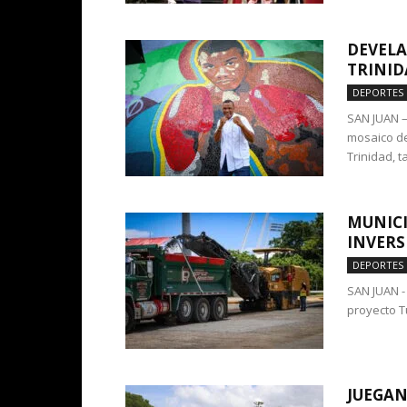
DEVELA
TRINID
DEPORTES
SAN JUAN –
mosaico de
Trinidad, t
MUNICI
INVERS
DEPORTES
SAN JUAN - 
proyecto Tu
JUEGAN