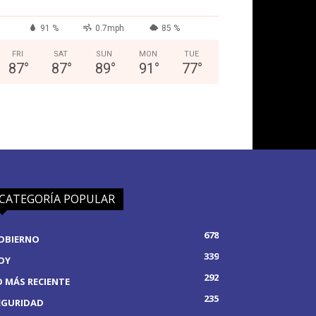
91 %
0.7mph
85 %
FRI
SAT
SUN
MON
TUE
87
°
87
°
89
°
91
°
77
°
CATEGORÍA POPULAR
678
OBIERNO
339
OY
292
O MÁS RECIENTE
235
EGURIDAD