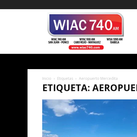
WIAC
740
Inicio
Etiquetas
Aeropuerto Mercedita
ETIQUETA: AEROPU