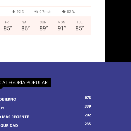
92 %
0.7mph
82 %
FRI
SAT
SUN
MON
TUE
85
°
86
°
89
°
91
°
85
°
CATEGORÍA POPULAR
678
OBIERNO
339
OY
292
O MÁS RECIENTE
235
EGURIDAD