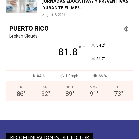
JORNADAS EDUCATIVAS Y PREVENTIVAS
DURANTE EL MES...
August 5, 2026
PUERTO RICO
Broken Clouds
°
84.2
°
F
81.8
°
81.7
84 %
1.3mph
66 %
FRI
SAT
SUN
MON
TUE
86
°
92
°
89
°
91
°
73
°
RECOMENDACIONES DEL EDITOR