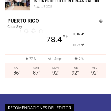
INICIA PROCESO DE REORGANIZACIÓN
August 5, 2026
PUERTO RICO
Clear Sky
°
82.4
°
F
78.4
°
76.9
77 %
1.7mph
0 %
SAT
SUN
MON
TUE
WED
86
°
87
°
92
°
92
°
92
°
RECOMENDACIONES DEL EDITOR