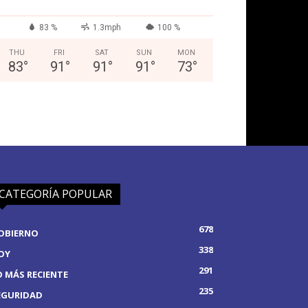
83 %
1.3mph
100 %
THU
FRI
SAT
SUN
MON
83
°
91
°
91
°
91
°
73
°
CATEGORÍA POPULAR
678
OBIERNO
338
OY
291
O MÁS RECIENTE
235
EGURIDAD