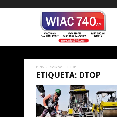
WIAC
740
Inicio
Etiquetas
DTOP
ETIQUETA: DTOP