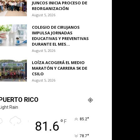
JUNCOS INICIA PROCESO DE
REORGANIZACIÓN
August 5, 2026
COLEGIO DE CIRUJANOS
IMPULSA JORNADAS
EDUCATIVAS Y PREVENTIVAS
DURANTE EL MES...
August 5, 2026
LOÍZA ACOGERÁ EL MEDIO
MARATÓN Y CARRERA 5K DE
CSILO
August 5, 2026
PUERTO RICO
Light Rain
°
85.2
°
F
81.6
°
78.7