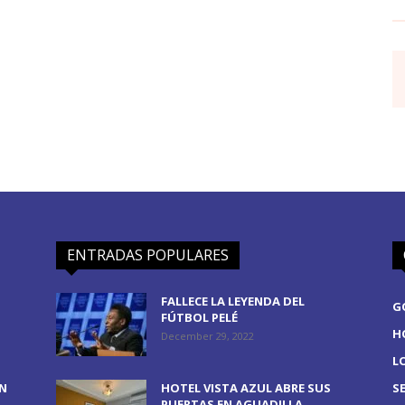
ENTRADAS POPULARES
FALLECE LA LEYENDA DEL
G
FÚTBOL PELÉ
H
December 29, 2022
L
EN
HOTEL VISTA AZUL ABRE SUS
S
PUERTAS EN AGUADILLA