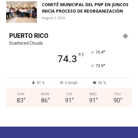
COMITÉ MUNICIPAL DEL PNP EN JUNCOS
INICIA PROCESO DE REORGANIZACIÓN
August 5, 2026
PUERTO RICO
Scattered Clouds
°
75.4
°
F
74.3
°
73.9
97 %
0.6mph
36 %
SUN
MON
TUE
WED
THU
83
°
86
°
91
°
91
°
90
°