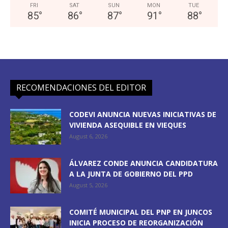
FRI
SAT
SUN
MON
TUE
85
°
86
°
87
°
91
°
88
°
RECOMENDACIONES DEL EDITOR
CODEVI ANUNCIA NUEVAS INICIATIVAS DE
VIVIENDA ASEQUIBLE EN VIEQUES
August 6, 2026
ÁLVAREZ CONDE ANUNCIA CANDIDATURA
A LA JUNTA DE GOBIERNO DEL PPD
August 5, 2026
COMITÉ MUNICIPAL DEL PNP EN JUNCOS
INICIA PROCESO DE REORGANIZACIÓN