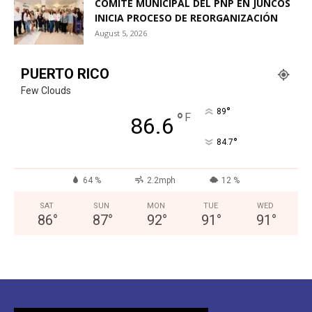
COMITÉ MUNICIPAL DEL PNP EN JUNCOS
INICIA PROCESO DE REORGANIZACIÓN
August 5, 2026
PUERTO RICO
Few Clouds
°
89
°
F
86.6
°
84.7
64 %
2.2mph
12 %
SAT
SUN
MON
TUE
WED
86
°
87
°
92
°
91
°
91
°