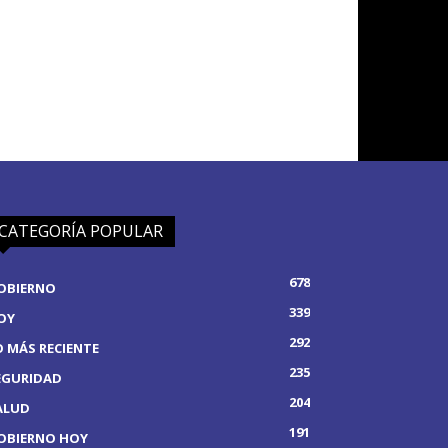
CATEGORÍA POPULAR
678
OBIERNO
339
OY
292
O MÁS RECIENTE
235
EGURIDAD
204
ALUD
191
OBIERNO HOY