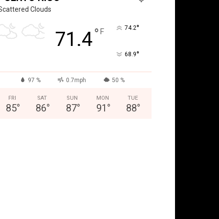
Scattered Clouds
°
74.2
°
F
71.4
°
68.9
97 %
0.7mph
50 %
FRI
SAT
SUN
MON
TUE
85
°
86
°
87
°
91
°
88
°