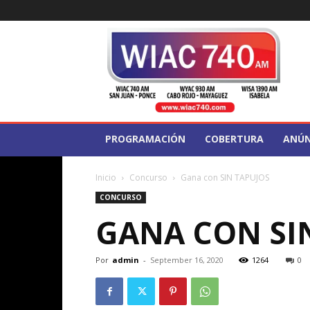
WIAC
740
PROGRAMACIÓN
COBERTURA
ANÚN
Inicio
Concurso
Gana con SIN TAPUJOS
CONCURSO
GANA CON SI
Por
admin
-
September 16, 2020
1264
0