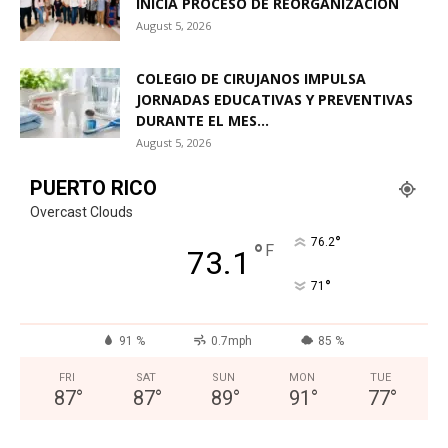
INICIA PROCESO DE REORGANIZACIÓN
August 5, 2026
COLEGIO DE CIRUJANOS IMPULSA
JORNADAS EDUCATIVAS Y PREVENTIVAS
DURANTE EL MES...
August 5, 2026
PUERTO RICO
Overcast Clouds
°
76.2
°
F
73.1
°
71
91 %
0.7mph
85 %
FRI
SAT
SUN
MON
TUE
87
°
87
°
89
°
91
°
77
°