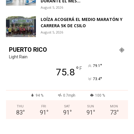
DURANTE EL MES...
August 5, 2026
LOÍZA ACOGERÁ EL MEDIO MARATÓN Y
CARRERA 5K DE CSILO
August 5, 2026
PUERTO RICO
Light Rain
°
79.1
°
F
75.8
°
73.4
94 %
0.7mph
100 %
THU
FRI
SAT
SUN
MON
83
°
91
°
91
°
91
°
73
°