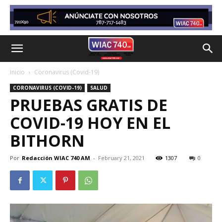
Inicio
Coronavirus (Covid-19)
CORONAVIRUS (COVID-19)
SALUD
PRUEBAS GRATIS DE
COVID-19 HOY EN EL
BITHORN
Por
Redacción WIAC 740 AM
-
February 21, 2021
1307
0