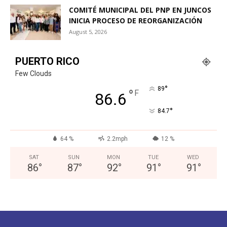
COMITÉ MUNICIPAL DEL PNP EN JUNCOS
INICIA PROCESO DE REORGANIZACIÓN
August 5, 2026
PUERTO RICO
Few Clouds
°
89
°
F
86.6
°
84.7
64 %
2.2mph
12 %
SAT
SUN
MON
TUE
WED
86
°
87
°
92
°
91
°
91
°