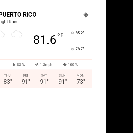
PUERTO RICO
Light Rain
°
85.2
°
F
81.6
°
78.7
83 %
1.3mph
100 %
THU
FRI
SAT
SUN
MON
83
°
91
°
91
°
91
°
73
°