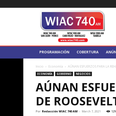
WIAC
740
PROGRAMACIÓN
COBERTURA
ANÚN
Inicio
Economía
AÚNAN ESFUERZOS PARA LA REH
ECONOMÍA
GOBIERNO
NEGOCIOS
AÚNAN ESFUE
DE ROOSEVEL
Por
Redacción WIAC 740 AM
-
March 7, 2021
129