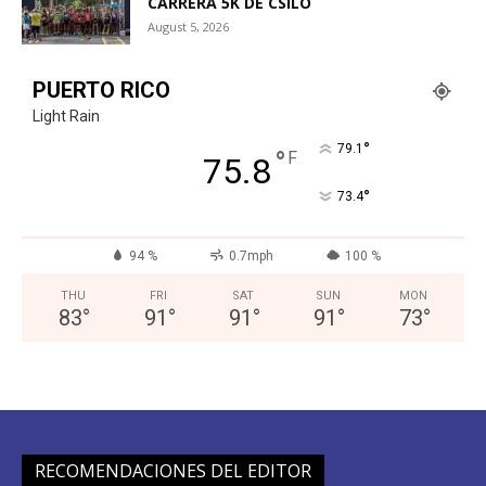
CARRERA 5K DE CSILO
August 5, 2026
PUERTO RICO
Light Rain
°
79.1
°
F
75.8
°
73.4
94 %
0.7mph
100 %
THU
FRI
SAT
SUN
MON
83
°
91
°
91
°
91
°
73
°
RECOMENDACIONES DEL EDITOR