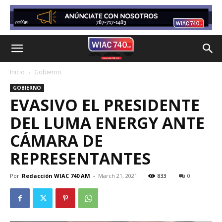
Inicio
Gobierno
GOBIERNO
EVASIVO EL PRESIDENTE
DEL LUMA ENERGY ANTE
CÁMARA DE
REPRESENTANTES
Por
Redacción WIAC 740 AM
-
March 21, 2021
833
0