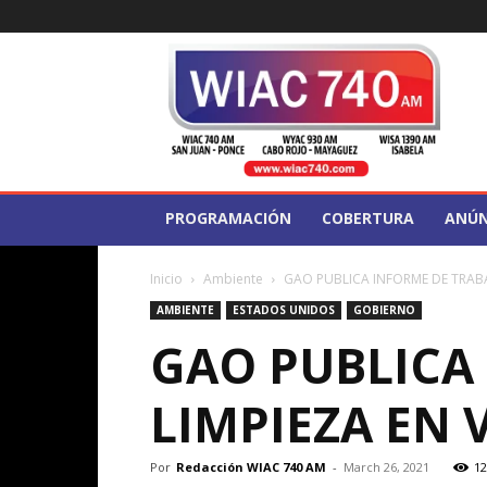
WIAC
740
PROGRAMACIÓN
COBERTURA
ANÚN
Inicio
Ambiente
GAO PUBLICA INFORME DE TRABA
AMBIENTE
ESTADOS UNIDOS
GOBIERNO
GAO PUBLICA
LIMPIEZA EN 
Por
Redacción WIAC 740 AM
-
March 26, 2021
12