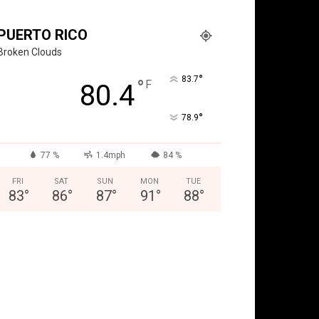
PUERTO RICO
Broken Clouds
°
83.7
°
F
80.4
°
78.9
77 %
1.4mph
84 %
FRI
SAT
SUN
MON
TUE
83
°
86
°
87
°
91
°
88
°