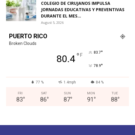
COLEGIO DE CIRUJANOS IMPULSA
JORNADAS EDUCATIVAS Y PREVENTIVAS
DURANTE EL MES...
August 5, 2026
PUERTO RICO
Broken Clouds
°
83.7
°
F
80.4
°
78.9
77 %
1.4mph
84 %
FRI
SAT
SUN
MON
TUE
83
°
86
°
87
°
91
°
88
°