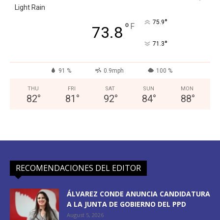
Light Rain
°
75.9
°
F
73.8
°
71.3
91 %
0.9mph
100 %
THU
FRI
SAT
SUN
MON
82
°
81
°
92
°
84
°
88
°
RECOMENDACIONES DEL EDITOR
ÁLVAREZ CONDE ANUNCIA CANDIDATURA
A LA JUNTA DE GOBIERNO DEL PPD
August 5, 2026