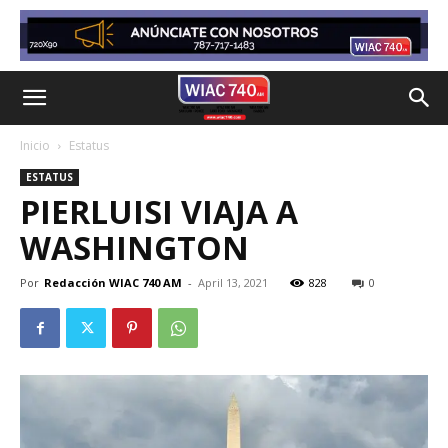
Inicio
Estatus
ESTATUS
PIERLUISI VIAJA A
WASHINGTON
Por
Redacción WIAC 740 AM
-
April 13, 2021
828
0