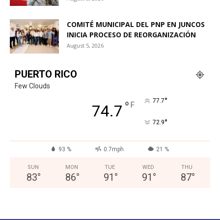
COMITÉ MUNICIPAL DEL PNP EN JUNCOS
INICIA PROCESO DE REORGANIZACIÓN
August 5, 2026
PUERTO RICO
Few Clouds
°
77.7
°
F
74.7
°
72.9
93 %
0.7mph
21 %
SUN
MON
TUE
WED
THU
83
°
86
°
91
°
91
°
87
°