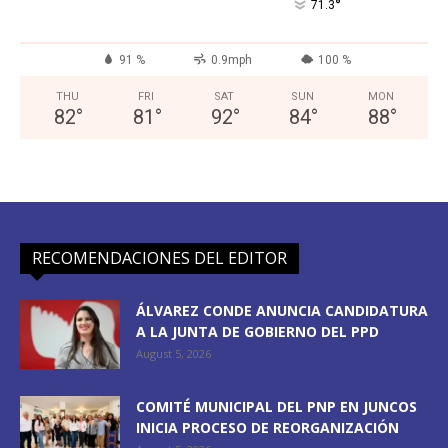
°
71.3
91 %
0.9mph
100 %
THU
FRI
SAT
SUN
MON
82
°
81
°
92
°
84
°
88
°
RECOMENDACIONES DEL EDITOR
ÁLVAREZ CONDE ANUNCIA CANDIDATURA
A LA JUNTA DE GOBIERNO DEL PPD
August 5, 2026
COMITÉ MUNICIPAL DEL PNP EN JUNCOS
INICIA PROCESO DE REORGANIZACIÓN