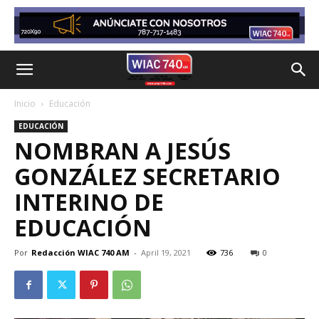
Inicio
Educación
EDUCACIÓN
NOMBRAN A JESÚS
GONZÁLEZ SECRETARIO
INTERINO DE
EDUCACIÓN
Por
Redacción WIAC 740 AM
-
April 19, 2021
736
0