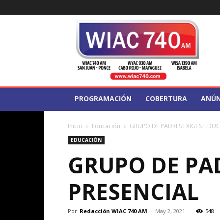
WIAC
740
PROGRAMACIÓN
COBERTURA
ANÚN
Inicio
Educación
GRUPO DE PADRES EXIGEN EDUC
EDUCACIÓN
GRUPO DE PA
PRESENCIAL
Por
Redacción WIAC 740 AM
-
May 2, 2021
548