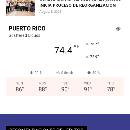
INICIA PROCESO DE REORGANIZACIÓN
August 5, 2026
PUERTO RICO
Scattered Clouds
°
78.7
°
F
74.4
°
72.9
90 %
0.8mph
30 %
SUN
MON
TUE
WED
THU
86
°
88
°
90
°
91
°
78
°