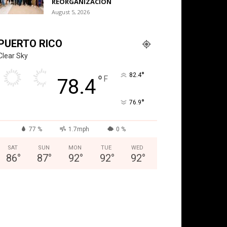
REORGANIZACIÓN
August 5, 2026
PUERTO RICO
Clear Sky
°
82.4
°
F
78.4
°
76.9
77 %
1.7mph
0 %
SAT
SUN
MON
TUE
WED
86
°
87
°
92
°
92
°
92
°