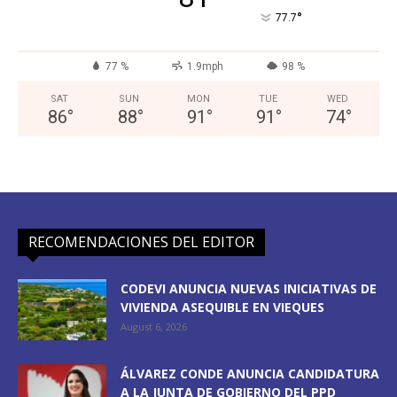
°
77.7
77 %
1.9mph
98 %
SAT
SUN
MON
TUE
WED
86
°
88
°
91
°
91
°
74
°
RECOMENDACIONES DEL EDITOR
CODEVI ANUNCIA NUEVAS INICIATIVAS DE
VIVIENDA ASEQUIBLE EN VIEQUES
August 6, 2026
ÁLVAREZ CONDE ANUNCIA CANDIDATURA
A LA JUNTA DE GOBIERNO DEL PPD