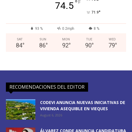
°
F
74.5
°
71.9
93 %
0.2mph
8 %
SAT
SUN
MON
TUE
WED
84
°
86
°
92
°
90
°
79
°
RECOMENDACIONES DEL EDITOR
CODEVI ANUNCIA NUEVAS INICIATIVAS DE
VIVIENDA ASEQUIBLE EN VIEQUES
August 6, 2026
ÁLVAREZ CONDE ANUNCIA CANDIDATURA