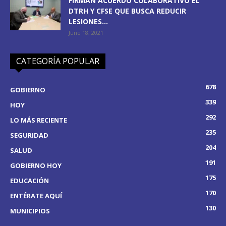
FIRMAN ACUERDO COLABORATIVO EL
DTRH Y CFSE QUE BUSCA REDUCIR
LESIONES...
June 18, 2021
CATEGORÍA POPULAR
678
GOBIERNO
339
HOY
292
LO MÁS RECIENTE
235
SEGURIDAD
204
SALUD
191
GOBIERNO HOY
175
EDUCACIÓN
170
ENTÉRATE AQUÍ
130
MUNICIPIOS