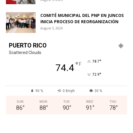
COMITÉ MUNICIPAL DEL PNP EN JUNCOS
INICIA PROCESO DE REORGANIZACIÓN
August 5, 2026
PUERTO RICO
Scattered Clouds
°
78.7
°
F
74.4
°
72.9
90 %
0.8mph
30 %
SUN
MON
TUE
WED
THU
86
°
88
°
90
°
91
°
78
°