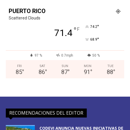
PUERTO RICO
Scattered Clouds
°
74.2
°
F
71.4
°
68.9
97 %
0.7mph
50 %
FRI
SAT
SUN
MON
TUE
85
°
86
°
87
°
91
°
88
°
RECOMENDACIONES DEL EDITOR
CODEVI ANUNCIA NUEVAS INICIATIVAS DE