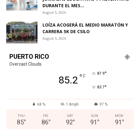
DURANTE EL MES...
August 5, 2026
LOÍZA ACOGERÁ EL MEDIO MARATÓN Y
CARRERA 5K DE CSILO
August 5, 2026
PUERTO RICO
Overcast Clouds
°
87.9
°
F
85.2
°
83.7
68 %
1.8mph
97 %
THU
FRI
SAT
SUN
MON
85
°
86
°
92
°
91
°
91
°