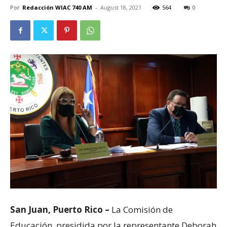
Por
Redacción WIAC 740 AM
-
August 18, 2021
564
0
San Juan, Puerto Rico –
La Comisión de
Educación, presidida por la representante Deborah