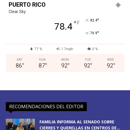
PUERTO RICO
Clear Sky
°
82.4
°
F
78.4
°
76.9
77 %
1.7mph
0 %
SAT
SUN
MON
TUE
WED
86
°
87
°
92
°
92
°
92
°
RECOMENDACIONES DEL EDITOR
FAMILIA INFORMA AL SENADO SOBRE
CIERRES Y QUERELLAS EN CENTROS DE...