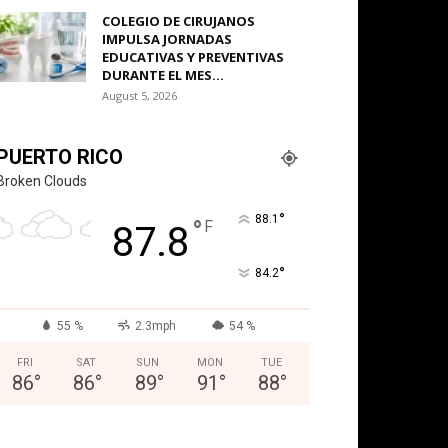
COLEGIO DE CIRUJANOS
IMPULSA JORNADAS
EDUCATIVAS Y PREVENTIVAS
DURANTE EL MES...
August 5, 2026
PUERTO RICO
Broken Clouds
°
88.1
°
F
87.8
°
84.2
55 %
2.3mph
54 %
FRI
SAT
SUN
MON
TUE
86
°
86
°
89
°
91
°
88
°