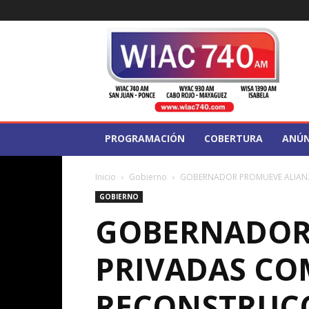
WIAC
740
PROGRAMACIÓN
COBERTURA
ANÚN
Inicio
Gobierno
GOBERNADOR PROMUEVE ALIANZ
GOBIERNO
GOBERNADOR 
PRIVADAS CO
RECONSTRUCC