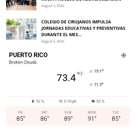
August 5, 2026
COLEGIO DE CIRUJANOS IMPULSA
JORNADAS EDUCATIVAS Y PREVENTIVAS
DURANTE EL MES...
August 5, 2026
PUERTO RICO
Broken Clouds
°
75.1
°
F
73.4
°
71.3
92 %
0.7mph
82 %
FRI
SAT
SUN
MON
TUE
85
°
86
°
89
°
91
°
85
°