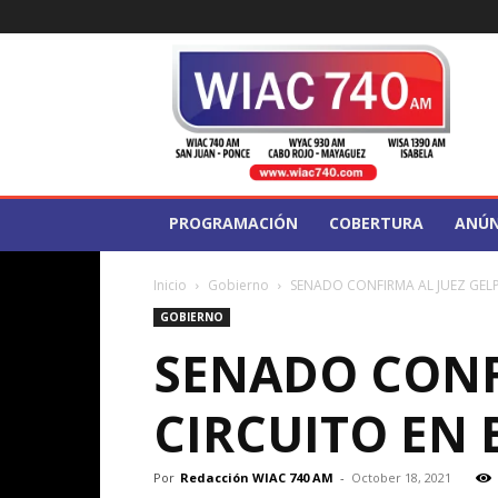
WIAC
740
PROGRAMACIÓN
COBERTURA
ANÚN
Inicio
Gobierno
SENADO CONFIRMA AL JUEZ GELP
GOBIERNO
SENADO CONFI
CIRCUITO EN
Por
Redacción WIAC 740 AM
-
October 18, 2021