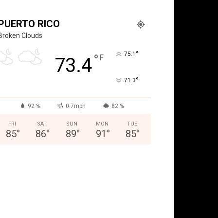
PUERTO RICO
Broken Clouds
°
75.1
°
F
73.4
°
71.3
92 %
0.7mph
82 %
FRI
SAT
SUN
MON
TUE
85
°
86
°
89
°
91
°
85
°