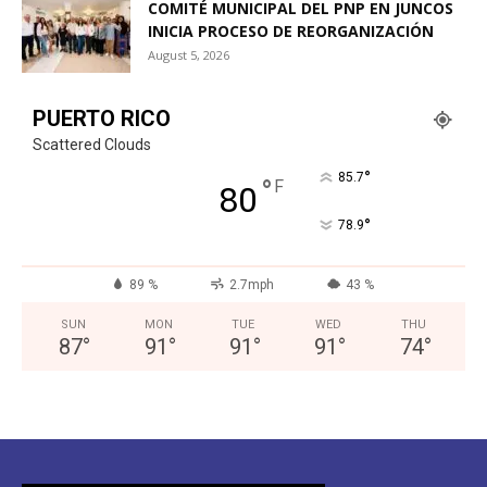
COMITÉ MUNICIPAL DEL PNP EN JUNCOS
INICIA PROCESO DE REORGANIZACIÓN
August 5, 2026
PUERTO RICO
Scattered Clouds
°
85.7
°
F
80
°
78.9
89 %
2.7mph
43 %
SUN
MON
TUE
WED
THU
87
°
91
°
91
°
91
°
74
°