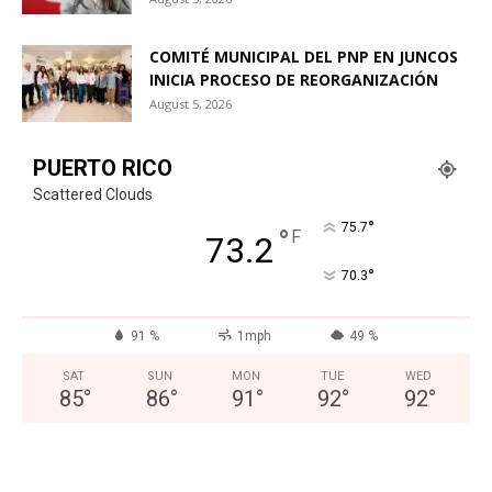
COMITÉ MUNICIPAL DEL PNP EN JUNCOS
INICIA PROCESO DE REORGANIZACIÓN
August 5, 2026
PUERTO RICO
Scattered Clouds
°
75.7
°
F
73.2
°
70.3
91 %
1mph
49 %
SAT
SUN
MON
TUE
WED
85
°
86
°
91
°
92
°
92
°