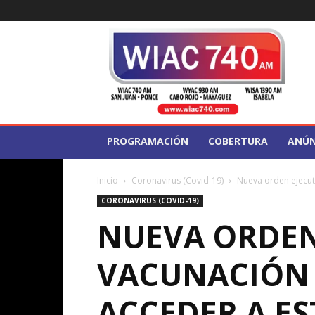
WIAC
740
PROGRAMACIÓN
COBERTURA
ANÚN
Inicio
Coronavirus (Covid-19)
Nueva orden ejecut
CORONAVIRUS (COVID-19)
NUEVA ORDEN
VACUNACIÓN 
ACCEDER A E