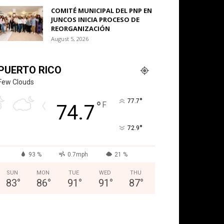
COMITÉ MUNICIPAL DEL PNP EN
JUNCOS INICIA PROCESO DE
REORGANIZACIÓN
August 5, 2026
PUERTO RICO
Few Clouds
°
77.7
°
F
74.7
°
72.9
93 %
0.7mph
21 %
SUN
MON
TUE
WED
THU
83
°
86
°
91
°
91
°
87
°