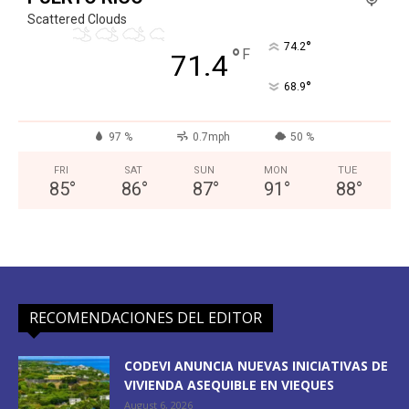
Scattered Clouds
°
74.2
°
F
71.4
°
68.9
97 %
0.7mph
50 %
FRI
SAT
SUN
MON
TUE
85
°
86
°
87
°
91
°
88
°
RECOMENDACIONES DEL EDITOR
CODEVI ANUNCIA NUEVAS INICIATIVAS DE
VIVIENDA ASEQUIBLE EN VIEQUES
August 6, 2026