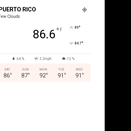
PUERTO RICO
Few Clouds
°
89
°
F
86.6
°
84.7
64 %
2.2mph
12 %
SAT
SUN
MON
TUE
WED
86
°
87
°
92
°
91
°
91
°