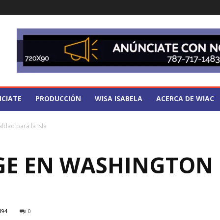
CIATE
PRODUCCIÓN
WISA ISABELA
ACERCA DE WIAC
aldad para la Isla
XIGE EN WASHINGTON
394
0