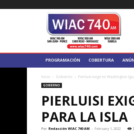
WIAC
740
PROGRAMACIÓN
COBERTURA
ANÚN
Inicio
Gobierno
Pierluisi exige en Washington Igu
GOBIERNO
PIERLUISI E
PARA LA ISLA
Por
Redacción WIAC 740 AM
-
February 1, 2022