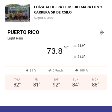
LOÍZA ACOGERÁ EL MEDIO MARATÓN Y
CARRERA 5K DE CSILO
August 5, 2026
PUERTO RICO
Light Rain
°
75.9
°
F
73.8
°
71.3
91 %
0.9mph
100 %
THU
FRI
SAT
SUN
MON
82
°
81
°
92
°
84
°
88
°