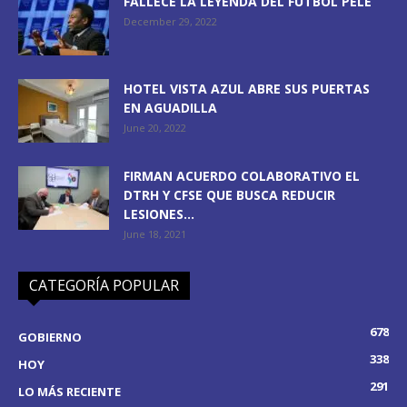
FALLECE LA LEYENDA DEL FÚTBOL PELÉ
December 29, 2022
HOTEL VISTA AZUL ABRE SUS PUERTAS
EN AGUADILLA
June 20, 2022
FIRMAN ACUERDO COLABORATIVO EL
DTRH Y CFSE QUE BUSCA REDUCIR
LESIONES...
June 18, 2021
CATEGORÍA POPULAR
678
GOBIERNO
338
HOY
291
LO MÁS RECIENTE