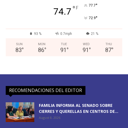
°
77.7
°
F
74.7
°
72.9
93 %
0.7mph
21 %
SUN
MON
TUE
WED
THU
83
°
86
°
91
°
91
°
87
°
RECOMENDACIONES DEL EDITOR
FAMILIA INFORMA AL SENADO SOBRE
CIERRES Y QUERELLAS EN CENTROS DE...
August 8, 2026