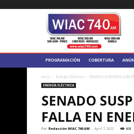
WIAC
740
PROGRAMACIÓN
COBERTURA
ANÚN
Inicio
Energía Eléctrica
SENADO SUSPENDE LABORE
ENERGÍA ELÉCTRICA
SENADO SUSP
FALLA EN ENE
Por
Redacción WIAC 740 AM
-
April 7, 2022
608