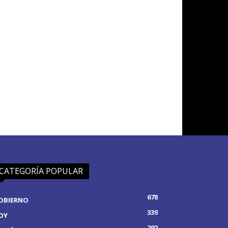
CATEGORÍA POPULAR
678
OBIERNO
339
OY
292