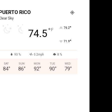
PUERTO RICO
Clear Sky
°
76.2
°
F
74.5
°
71.9
93 %
0.2mph
8 %
SAT
SUN
MON
TUE
WED
84
°
86
°
92
°
90
°
79
°