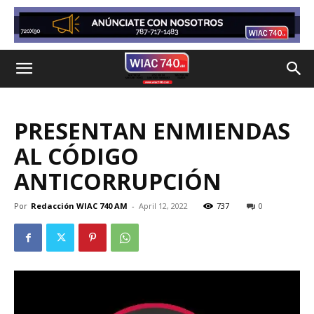
PRESENTAN ENMIENDAS
AL CÓDIGO
ANTICORRUPCIÓN
Por
Redacción WIAC 740 AM
-
April 12, 2022
737
0