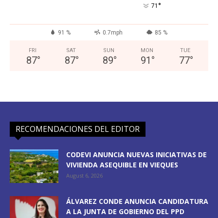
°
71
91 %
0.7mph
85 %
FRI
SAT
SUN
MON
TUE
87
°
87
°
89
°
91
°
77
°
RECOMENDACIONES DEL EDITOR
CODEVI ANUNCIA NUEVAS INICIATIVAS DE
VIVIENDA ASEQUIBLE EN VIEQUES
August 6, 2026
ÁLVAREZ CONDE ANUNCIA CANDIDATURA
A LA JUNTA DE GOBIERNO DEL PPD