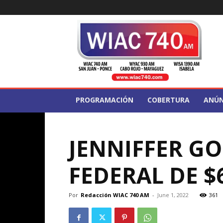
WIAC
740
PROGRAMACIÓN
COBERTURA
ANÚN
JENNIFFER G
FEDERAL DE $
Por
Redacción WIAC 740 AM
-
June 1, 2022
361