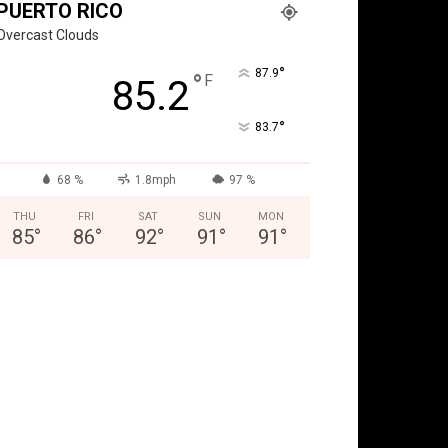
PUERTO RICO
Overcast Clouds
°
87.9
°
F
85.2
°
83.7
68 %
1.8mph
97 %
THU
FRI
SAT
SUN
MON
85
°
86
°
92
°
91
°
91
°