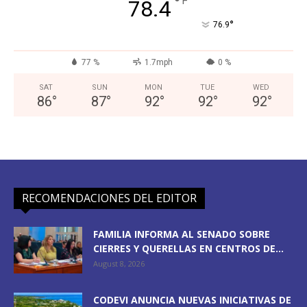
°
F
78.4
°
76.9
77 %
1.7mph
0 %
SAT
SUN
MON
TUE
WED
86
°
87
°
92
°
92
°
92
°
RECOMENDACIONES DEL EDITOR
FAMILIA INFORMA AL SENADO SOBRE
CIERRES Y QUERELLAS EN CENTROS DE...
August 8, 2026
CODEVI ANUNCIA NUEVAS INICIATIVAS DE