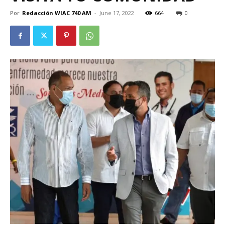
Por
Redacción WIAC 740 AM
-
June 17, 2022
664
0